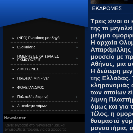
ΕΚΔΡΟΜΕΣ
Τρεις είναι ο
της το μεγαλε
μείγμα ομορφι
(ΝΕΟ) Ενοικίαση με οδηγό
Η αρχαία Ολυμ
Ενοικιάσεις
Απαράμιλλης 
μουσείο με πρ
ΗΜΕΡΗΣΙΕΣ ΚΑΙ ΩΡΙΑΙΕΣ
ΕΚΜΙΣΘΩΣΕΙΣ
Αθήνας, μια α
ΛΙΜΟΥΖΙΝΕΣ
Η δεύτερη μεγ
της Ελλάδας. 
Πολυτελή Mini - Van
κληρονομιάς 
ΦΟΛΕΓΑΝΔΡΟΣ
των οποίων εί
Πολυτελής διαμονή
λίμνη Πλαστήρ
όμως και για τ
Αυτοκίνητα γάμων
Τέλος, η ομο
Newsletter
θαυμαστό γύρ
Κάντε εγγραφή στο Newsletter μας και
μοναστήρια, ο
ενημερωθείτε πρώτοι, για ότι αφορά τις