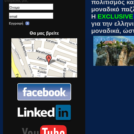
υπηρεσίες μας.
πολιτισμός κα
μοναδικό παζλ
Η
EXCLUSIVE
για την ελλην
Εγγραφή
μοναδικά, ώστ
Θα μας βρείτε