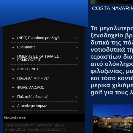
COSTA NAVARI
Το μεγαλύτερ
ξενοδοχείο βρ
(ΝΕΟ) Ενοικίαση με οδηγό
δυτικά της πό
Ενοικιάσεις
νοτιοδυτικά τ
τεραστίων δια
ΗΜΕΡΗΣΙΕΣ ΚΑΙ ΩΡΙΑΙΕΣ
ΕΚΜΙΣΘΩΣΕΙΣ
από ολόκληρο 
ΛΙΜΟΥΖΙΝΕΣ
φιλοξενίας, μ
και τόσο κοντ
Πολυτελή Mini - Van
μερικά χιλιόμ
ΦΟΛΕΓΑΝΔΡΟΣ
golf για τους 
Πολυτελής διαμονή
Αυτοκίνητα γάμων
Newsletter
Κάντε εγγραφή στο Newsletter μας και
ενημερωθείτε πρώτοι, για ότι αφορά τις