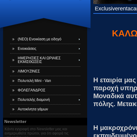
Exclusiverentaca
ΚΑΛΩ
(ΝΕΟ) Ενοικίαση με οδηγό
Ενοικιάσεις
ΗΜΕΡΗΣΙΕΣ ΚΑΙ ΩΡΙΑΙΕΣ
ΕΚΜΙΣΘΩΣΕΙΣ
ΛΙΜΟΥΖΙΝΕΣ
Η εταιρία μα
Πολυτελή Mini - Van
παροχή υπηρ
ΦΟΛΕΓΑΝΔΡΟΣ
Μοναδικά αυτο
Πολυτελής διαμονή
πόλης. Μετακι
Αυτοκίνητα γάμων
Newsletter
Η μακροχρόνια
Κάντε εγγραφή στο Newsletter μας και
ενημερωθείτε πρώτοι, για ότι αφορά τις
εκπαιδευμένο